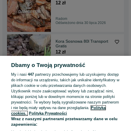
12 zł
Radom
Odświeżono dnia 30 lipca 2026
Kora Sosnowa 80l Transport
Gratis
12 zł
Dbamy o Twoją prywatność
Gorlice
Odświeżono dnia 30 lipca 2026
My i nasi
447
partnerzy przechowujemy lub uzyskujemy dostęp
do informacji na urządzeniu, takich jak unikalne identyfikatory w
plikach cookie w celu przetwarzania danych osobowych.
Kora Sosnowa 80L Transport
Użytkownik może zaakceptować wybory lub zarządzać nimi,
Gratis
klikając poniżej lub w dowolnym momencie na stronie polityki
12 zł
prywatności. Te wybory będą sygnalizowane naszym partnerom
i nie będą miały wpływu na dane przeglądania.
Polityka
cookies,
Polityka Prywatności
Jasło
Wraz z naszymi partnerami przetwarzamy dane w celu
Odświeżono dnia 30 lipca 2026
zapewnienia: