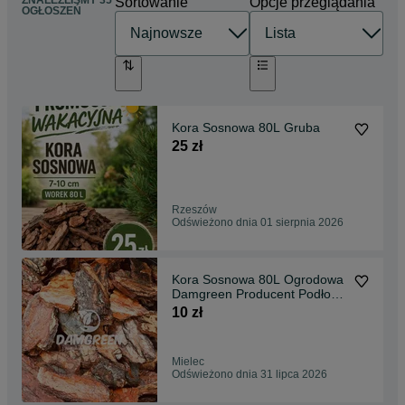
ZNALEŹLIŚMY 35
Sortowanie
Opcje przeglądania
OGŁOSZEŃ
Kora Sosnowa 80L Gruba
25 zł
Rzeszów
Odświeżono dnia 01 sierpnia 2026
Kora Sosnowa 80L Ogrodowa
Damgreen Producent Podłoży
Ogrodniczych
10 zł
Mielec
Odświeżono dnia 31 lipca 2026