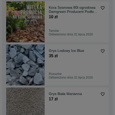
Kora Sosnowa 80l ogrodowa
Damgreen Producent Podłoży
Ogrodniczych
10 zł
Tarnów
Odświeżono dnia 31 lipca 2026
Grys Lodowy Ice Blue
35 zł
Rzeszów
Odświeżono dnia 31 lipca 2026
Grys Biała Marianna
17 zł